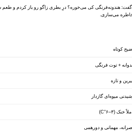
فت: هندونه‌فرنگی کی می‌خوره؟ درِ بطری زاگو رو باز کردم و طعم ش
خاطره می‌سازی.
ضیح کوتاه
دوانه + توت فرنگی
رین و تازه
شیدنی میوه‌ای گازدار
لاً خنک (۳–۶°C)
رانه، مهمانی و دورهمی