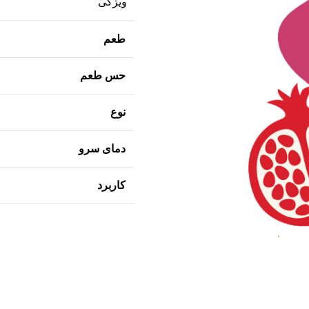
ویژگی
طعم
حس طعم
نوع
دمای سرو
کاربرد