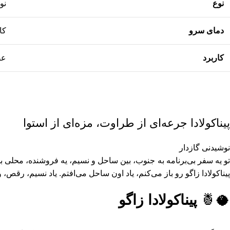
نوع
نو
دمای سرو
کام
کاربرد
عص
پیناکولادا جرعه‌ای از طراوت، مزه‌ای از استوا
نوشیدنی گازدار
و یه سفر بی‌برنامه به جنوب، بین ساحل و نسیم، یه فروشنده، محلی ب
پیناکولادا زاگو رو باز می‌کنم، یاد اون ساحل می‌افتم.
یاد نسیم، رقص، 
🥥🍍
پیناکولادا زاگو