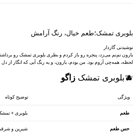
بلوبری تمشک؛طعم خیال، رنگ آرامش
نوشیدنی گازدار
بارون نم‌نم می‌زد، پنجره رو باز کردم و بطری بلوبری تمشک رو برداشت
لحظه، همه‌چی آروم بود. من بودم، بارون، و یه رنگ آبی که انگار از دل خ
🫐بلوبری تمشک
زاگو
ویژگی
توضیح کوتاه
طعم
بلوبری + تمش
حس طعم
شیرین و شرق