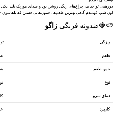
دورهمی تو حیاط، چراغ‌های رنگی روشن بود و صدای موزیک بلند. یکی گ
اون شب فهمیدم گاهی بهترین طعم‌ها، همون‌هایی هستن که باهاشون 
🍉🍓هندونه فرنگی
زاگو
ویژگی
تو
طعم
هن
حس طعم
شی
نوع
نو
دمای سرو
کام
کاربرد
عص