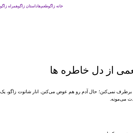
خانه زاگو
طعم‌ها
داستان زاگو
همراه زاگو
می از دل خاطره ها
رطرف نمی‌کنن؛ حال آدم رو هم عوض می‌کنن. انار شاتوت زاگو، یک
ت می‌مونه.