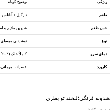
ویژگی
توضیح کوتاه
طعم
نارگیل + آناناس
حس طعم
شیرین ملایم و اس
نوع
نوشیدنی میوه‌ای 
دمای سرو
کاملاً خنک (۳–۶°C)
کاربرد
عصرانه، مهمانی، 
هندونه فرنگی؛لبخند تو بطری
نوشیدنی گازدار