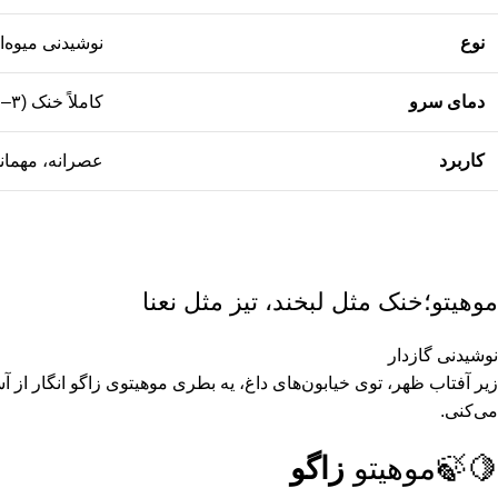
نوع
نوشیدنی میوه‌ا
دمای سرو
کاملاً خنک (۳–۶°C)
کاربرد
عصرانه، مهمانی
موهیتو؛خنک مثل لبخند، تیز مثل نعنا
نوشیدنی گازدار
زیر آفتاب ظهر، توی خیابون‌های داغ، یه بطری موهیتوی زاگو انگار از آ
می‌کنی.
🍋‍🍃موهیتو
زاگو