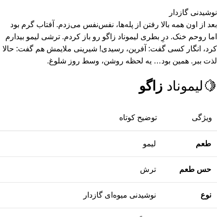
نوشیدنی گازدار
بعد از اون همه بالا رفتن از پله‌ها، نفس‌نفس می‌زدم. آفتاب گرم بود
اما روحم خنک. درِ بطری لیموناد زاگو رو باز کردم. ترشی لیمو بیدارم
کرد، انگار کسی گفت: آفرین، رسیدی! شیرینی ملایمش هم گفت: حالا
لذت ببر. همین بود… یه لحظه روشن، وسط روز شلوغ.
🍋لیموناد
زاگو
ویژگی
توضیح کوتاه
طعم
لیمو
حس طعم
ترش
نوع
نوشیدنی میوه‌ای گازدار