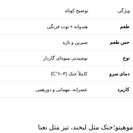
ویژگی
توضیح کوتاه
طعم
هندوانه + توت فرنگی
حس طعم
شیرین و تازه
نوع
نوشیدنی میوه‌ای گازدار
دمای سرو
کاملاً خنک (۳–۶°C)
کاربرد
عصرانه، مهمانی و دورهمی
موهیتو؛خنک مثل لبخند، تیز مثل نعنا