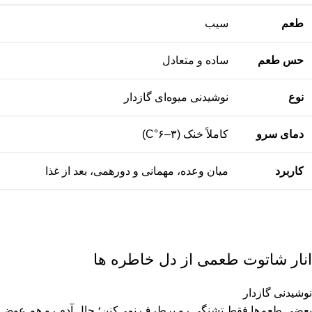
طعم
سیب
حس طعم
ساده و متعادل
نوع
نوشیدنی میوه‌ای گازدار
دمای سرو
کاملاً خنک (۳–۶°C)
کاربرد
میان وعده، مهمانی و دورهمی، بعد از غذا
انار شاتوت طعمی از دل خاطره ها
نوشیدنی گازدار
بعضی طعم‌ها فقط تشنگی رو برطرف نمی‌کنن؛ حال آدم رو هم عوض