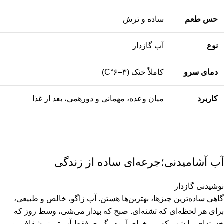
حس طعم
ساده و ترش
نوع
آب گازدار
دمای سرو
کاملاً خنک (۳–۶°C)
کاربرد
میان وعده، مهمانی و دورهمی، بعد از غذا
آب آشامیدنی؛جرعه‌ای ساده از زندگی
نوشیدنی گازدار
گاهی ساده‌ترین چیزها، بهترین‌ها هستن. آب زاگو، خالص و طبیعی،
برای هر لحظه‌ای که تشنه‌ای. صبح که بیدار می‌شی، وسط روز که
خسته‌ای، یا شب که می‌خوای آروم بگیری.
فقط آب تمیز، شفاف، و