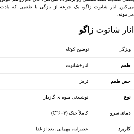
می‌کنن. انار شاتوت زاگو، یک جرعه از تازگی با طعمی که یادت
می‌مونه.
انار شاتوت
زاگو
ویژگی
توضیح کوتاه
طعم
انار+شاتوت
حس طعم
ترش
نوع
نوشیدنی میوه‌ای گازدار
دمای سرو
کاملاً خنک (۳–۶°C)
کاربرد
عصرانه، مهمانی، بعد از غذا