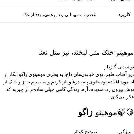
کاربرد
عصرانه، مهمانی و دورهمی، بعد از غذا
موهیتو؛خنک مثل لبخند، تیز مثل نعنا
نوشیدنی گازدار
زیر آفتاب ظهر، توی خیابون‌های داغ، یه بطری موهیتوی زاگو انگار از
آسمون افتاده بود جلوی پام، درشو باز کردم و یه نسیم سبز و خنک از
توش بیرون زد. خندیدم. آره، زندگی گاهی خیلی ساده‌تر از چیزیه که
فکر می‌کنی.
🍋‍🍃موهیتو
زاگو
ویژگی
توضیح کوتاه