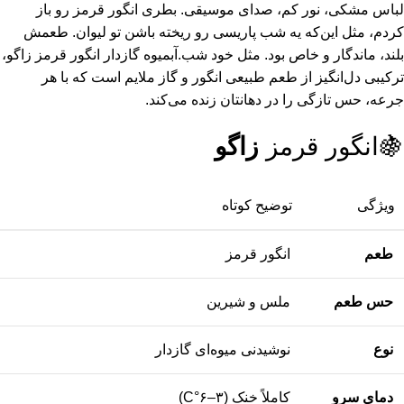
لباس مشکی، نور کم، صدای موسیقی. بطری انگور قرمز رو باز
کردم، مثل این‌که یه شب پاریسی رو ریخته باشن تو لیوان. طعمش
بلند، ماندگار و خاص بود. مثل خود شب.آبمیوه گازدار انگور قرمز زاگو،
ترکیبی دل‌انگیز از طعم طبیعی انگور و گاز ملایم است که با هر
جرعه، حس تازگی را در دهانتان زنده می‌کند.
🍇انگور قرمز
زاگو
ویژگی
توضیح کوتاه
طعم
انگور قرمز
حس طعم
ملس و شیرین
نوع
نوشیدنی میوه‌ای گازدار
دمای سرو
کاملاً خنک (۳–۶°C)