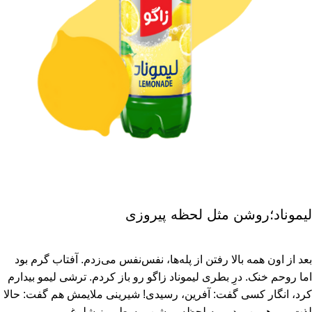
لیموناد؛روشن مثل لحظه پیروزی
بعد از اون همه بالا رفتن از پله‌ها، نفس‌نفس می‌زدم. آفتاب گرم بود
اما روحم خنک. درِ بطری لیموناد زاگو رو باز کردم. ترشی لیمو بیدارم
کرد، انگار کسی گفت: آفرین، رسیدی! شیرینی ملایمش هم گفت: حالا
لذت ببر. همین بود… یه لحظه روشن، وسط روز شلوغ.