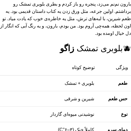
بارون نم‌نم می‌زد، پنجره رو باز کردم و بطری بلوبری تمشک رو
برداشتم. اولین جرعه، مثل ورق زدن یه کتاب داستان قدیمی بود. یه
طعم شیرین، با لبه‌های ترش، مثل یه خاطره‌ی خوب که یادت میاد. تو
اون لحظه، همه‌چی آروم بود. من بودم، بارون، و یه رنگ آبی که انگار از
دل خیال اومده بود.
🫐بلوبری تمشک
زاگو
ویژگی
توضیح کوتاه
طعم
بلوبری + تمشک
حس طعم
شیرین و شرقی
نوع
نوشیدنی میوه‌ای گازدار
دمای سرو
کاملاً خنک (۳–۶°C)